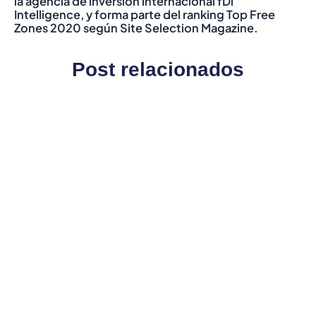
la agencia de inversión internacional fDi
Intelligence, y forma parte del ranking Top Free
Zones 2020 según Site Selection Magazine.
Post relacionados
C
1
t
e
d
Le
S
M
c
a
p
i