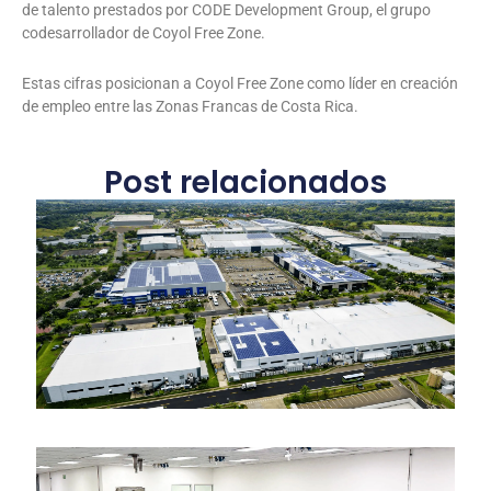
de talento prestados por CODE Development Group, el grupo
codesarrollador de Coyol Free Zone.
Estas cifras posicionan a Coyol Free Zone como líder en creación
de empleo entre las Zonas Francas de Costa Rica.
Post relacionados
C
1
t
e
d
Le
S
M