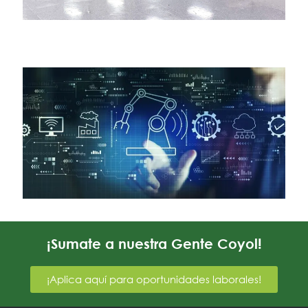
F
e
Le
T
d
m
q
f
S
C
l
2
Le
¡Sumate a nuestra Gente Coyol!
¡Aplica aquí para oportunidades laborales!