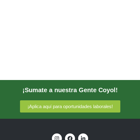
¡Sumate a nuestra Gente Coyol!
¡Aplica aquí para oportunidades laborales!
I
F
L