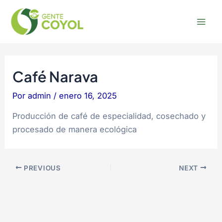
Omitir
Post
Mai
e
navigation
Men
ir
al
contenido
Café Narava
Por
admin
/
enero 16, 2025
Producción de café de especialidad, cosechado y
procesado de manera ecológica
PREVIOUS
NEXT