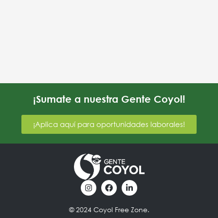
¡Sumate a nuestra Gente Coyol!
¡Aplica aquí para oportunidades laborales!
I
F
L
n
a
i
s
c
n
t
e
k
© 2024 Coyol Free Zone.
a
b
e