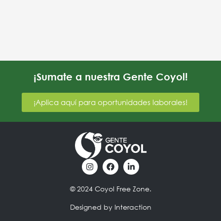
¡Sumate a nuestra Gente Coyol!
¡Aplica aquí para oportunidades laborales!
I
F
L
n
a
i
s
c
n
t
e
k
© 2024 Coyol Free Zone.
a
b
e
g
o
d
Designed by Interaction
r
o
i
a
k
n