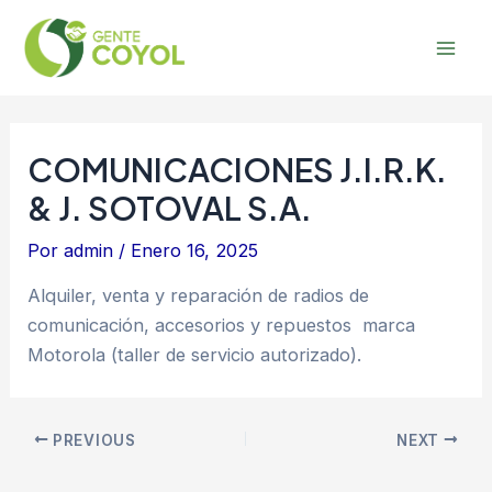
Omitir
Post
Mai
e
navigation
Men
ir
al
contenido
COMUNICACIONES J.I.R.K.
& J. SOTOVAL S.A.
Por
admin
/
Enero 16, 2025
Alquiler, venta y reparación de radios de
comunicación, accesorios y repuestos marca
Motorola (taller de servicio autorizado).
PREVIOUS
NEXT