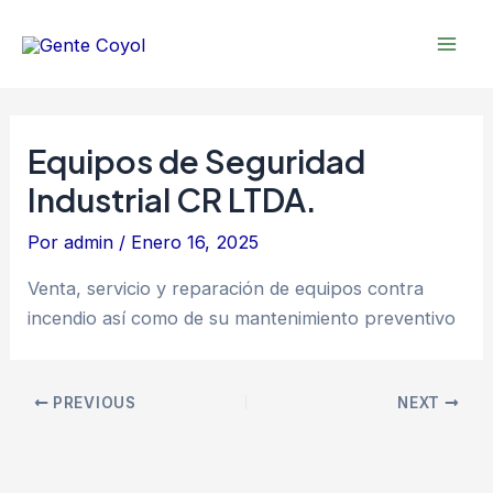
Omitir
Post
Mai
e
navigation
Men
ir
al
contenido
Equipos de Seguridad
Industrial CR LTDA.
Por
admin
/
Enero 16, 2025
Venta, servicio y reparación de equipos contra
incendio así como de su mantenimiento preventivo
PREVIOUS
NEXT