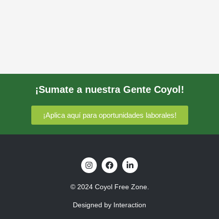
¡Sumate a nuestra Gente Coyol!
¡Aplica aquí para oportunidades laborales!
I
F
L
n
a
i
s
c
n
t
e
k
© 2024 Coyol Free Zone.
a
b
e
g
o
d
Designed by Interaction
r
o
i
a
k
n