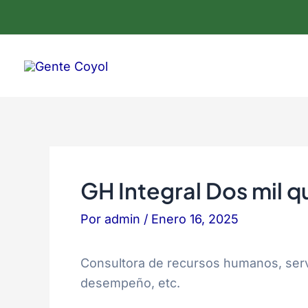
Omitir
Post
e
navigation
ir
al
contenido
GH Integral Dos mil q
Por
admin
/
Enero 16, 2025
Consultora de recursos humanos, servic
desempeño, etc.