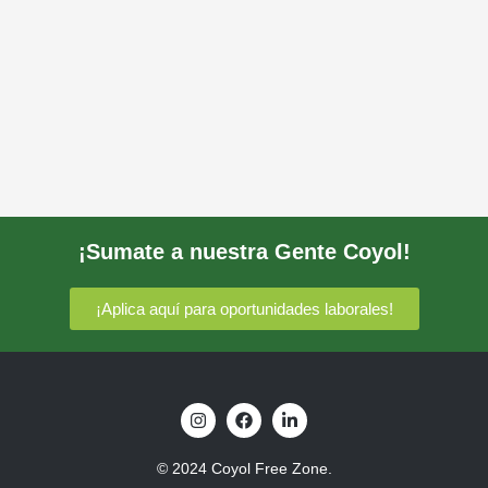
¡Sumate a nuestra Gente Coyol!
¡Aplica aquí para oportunidades laborales!
I
F
L
n
a
i
s
c
n
t
e
k
© 2024 Coyol Free Zone.
a
b
e