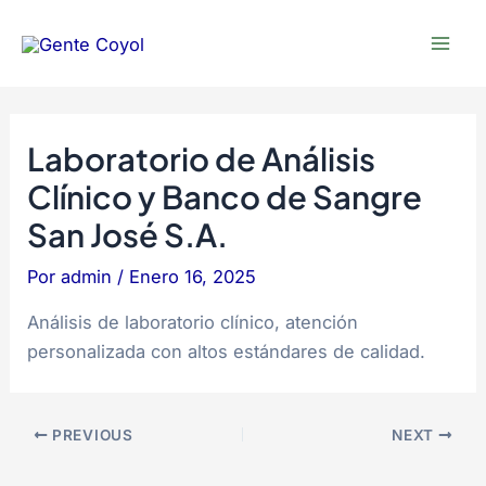
Omitir
Post
Mai
e
navigation
Men
ir
al
contenido
Laboratorio de Análisis
Clínico y Banco de Sangre
San José S.A.
Por
admin
/
Enero 16, 2025
Análisis de laboratorio clínico, atención
personalizada con altos estándares de calidad.
PREVIOUS
NEXT