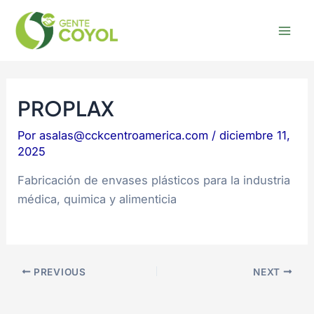
Omitir
Post
Mai
e
navigation
Men
ir
al
contenido
PROPLAX
Por
asalas@cckcentroamerica.com
/
diciembre 11,
2025
Fabricación de envases plásticos para la industria
médica, quimica y alimenticia
PREVIOUS
NEXT