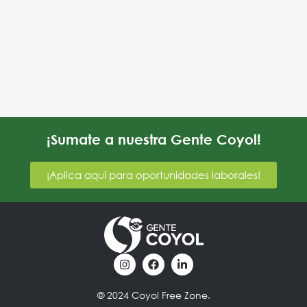
¡Sumate a nuestra Gente Coyol!
¡Aplica aquí para oportunidades laborales!
I
F
L
n
a
i
s
c
n
t
e
k
© 2024 Coyol Free Zone.
a
b
e