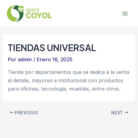
Omitir
Post
Mai
e
navigation
Men
ir
al
contenido
TIENDAS UNIVERSAL
Por
admin
/
Enero 16, 2025
Tienda por departamentos que se dedica a la venta
al detalle, mayoreo e institucional con productos
para oficinas, tecnologia, muebles, entre otros.
PREVIOUS
NEXT