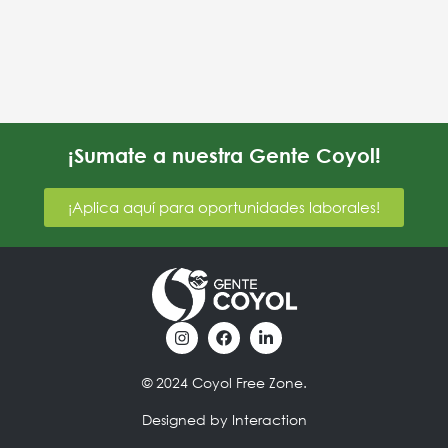
¡Sumate a nuestra Gente Coyol!
¡Aplica aquí para oportunidades laborales!
I
F
L
n
a
i
s
c
n
t
e
k
© 2024 Coyol Free Zone.
a
b
e
g
o
d
Designed by Interaction
r
o
i
a
k
n